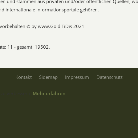
en und stammen aus privaten und/oder öffentlichen Quellen, woz
nd internationale Informationsportale gehören.
e vorbehalten © by www.Gold.TiDis 2021
ute: 11 - gesamt: 19502.
Kontakt
Sidemap
Impressum
Datenschutz
 zu verbessern.
Mehr erfahren