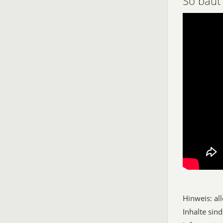
So baut
Hinweis: a
Inhalte sin