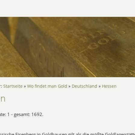
r:
Startseite
»
Wo findet man Gold
»
Deutschland
»
Hessen
en
ute: 1 - gesamt: 1692.
sische Eisenberg in Goldhausen gilt als die größte Goldlagerstätt